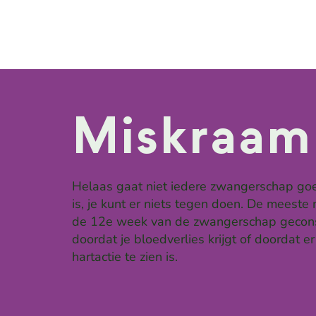
Miskraam
Helaas gaat niet iedere zwangerschap goed
is, je kunt er niets tegen doen. De meest
de 12e week van de zwangerschap geconsta
doordat je bloedverlies krijgt of doordat 
hartactie te zien is.