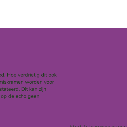
. Hoe verdrietig dit ook
e miskramen worden voor
teerd. Dit kan zijn
er op de echo geen