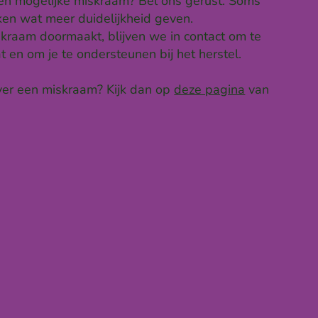
een mogelijke miskraam? Bel ons gerust. Soms
en wat meer duidelijkheid geven.
skraam doormaakt, blijven we in contact om te
t en om je te ondersteunen bij het herstel.
over een miskraam? Kijk dan op
deze pagina
van